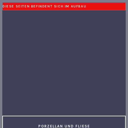
DIESE SEITEN BEFINDENT SICH IM AUFBAU
PORZELLAN UND FLIESE