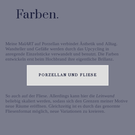
Farben.
Meine Mal
ART
auf Porzellan verbindet Ästhetik und Alltag.
Wandteller und Gefäße werden durch das Upcycling in
anregende Einzelstücke verwandelt und benutzt. Die Farben
entwickeln erst beim Hochbrand ihre eigentliche Brillanz.
PORZELLAN UND FLIESE
So auch auf der Fliese. Allerdings kann hier die
Leinwand
beliebig skaliert werden, sodass sich den Grenzen meiner Motive
neue Räume eröffnen. Gleichzeitig ist es durch das genormte
Fliesenformat möglich, neue Variationen zu kreieren.