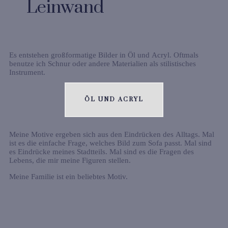
Leinwand
Es entstehen großformatige Bilder in Öl und Acryl. Oftmals
benutze ich Schnur oder andere Materialien als stilistisches
Instrument.
ÖL UND ACRYL
Meine Motive ergeben sich aus den Eindrücken des Alltags. Mal
ist es die einfache Frage, welches Bild zum Sofa passt. Mal sind
es Eindrücke meines Stadtteils. Mal sind es die Fragen des
Lebens, die mir meine Figuren stellen.
Meine Familie ist ein beliebtes Motiv.