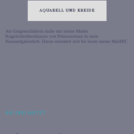
AQUARELL UND KREIDE
Als Geigenschülerin malte mir meine Mutter
Kugelschreiberskizzen von Prinzessinnen in mein
Hausaufgabenheft. Daran orientiert sich bis heute meine Mal
ART
.
SIE (BE) NUTZT